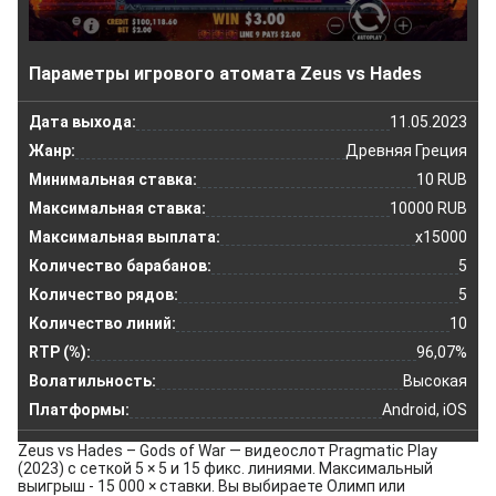
Параметры игрового атомата Zeus vs Hades
Дата выхода:
11.05.2023
Жанр:
Древняя Греция
Минимальная ставка:
10 RUB
Максимальная ставка:
10000 RUB
Максимальная выплата:
x15000
Количество барабанов:
5
Количество рядов:
5
Количество линий:
10
RTP (%):
96,07%
Волатильность:
Высокая
Платформы:
Android, iOS
Zeus vs Hades – Gods of War ― видеослот Pragmatic Play
(2023) с сеткой 5 × 5 и 15 фикс. линиями. Максимальный
выигрыш ‑ 15 000 × ставки. Вы выбираете Олимп или