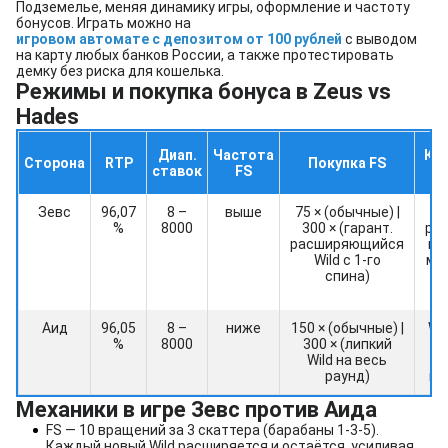
Подземелье, меняя динамику игры, оформление и частоту
бонусов. Играть можно на
игровом автомате с депозитом от 100 рублей
с выводом
на карту любых банков России, а также протестировать
демку без риска для кошелька.
Режимы и покупка бонуса в Zeus vs
Hades
Диап.
Частота
Кл
Сторона
RTP
Покупка FS
ставок
FS
Зевс
96,07
8 –
выше
75 × (обычные) |
%
8000
300 × (гарант.
ра
расширяющийся
на
Wild c 1‑го
мн
спина)
× 
Аид
96,05
8 –
ниже
150 × (обычные) |
Wi
%
8000
300 × (липкий
к
Wild на весь
раунд)
ко
Механики в игре Зевс против Аида
FS ― 10 вращений за 3 скаттера (барабаны 1‑3‑5).
Каждый новый Wild расширяется и остаётся, усиливая