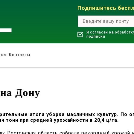
Подпишитесь беспл
Я согласен на обработк
подписки
лям
Контакты
на Дону
рительные итоги уборки масличных культур. По о
ч тонн при средней урожайности в 20,4 ц/га.
ду Ростовская область собрала рекордный урожай ма