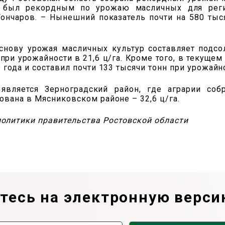
й был рекордным по урожаю масличных для реги
Гончаров. – Нынешний показатель почти на 580 ты
снову урожая масличных культур составляет подсол
 при урожайности в 21,6 ц/га. Кроме того, в текуще
года и составил почти 133 тысячи тонн при урожайнос
вляется Зерноградский район, где аграрии соб
вана в Мясниковском районе – 32,6 ц/га.
олитики правительства Ростовской области
есь на электронную верси