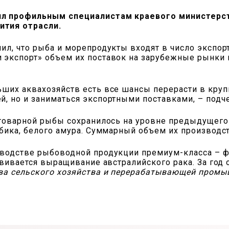
ил профильным специалистам краевого министерст
ития отрасли.
ил, что рыба и морепродукты входят в число экспор
 экспорт» объем их поставок на зарубежные рынки к
ьших аквахозяйств есть все шансы перерасти в круп
, но и заниматься экспортными поставками, – подч
 товарной рыбы сохранилось на уровне предыдущего г
бика, белого амура. Суммарный объем их производств
зводстве рыбоводной продукции премиум-класса – ф
звивается выращивание австралийского рака. За год
ва сельского хозяйства и перерабатывающей промы