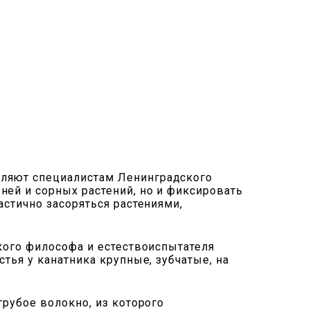
оляют специалистам Ленинградского
ней и сорных растений, но и фиксировать
астично засоряться растениями,
ского философа и естествоиспытателя
тья у канатника крупные, зубчатые, на
грубое волокно, из которого