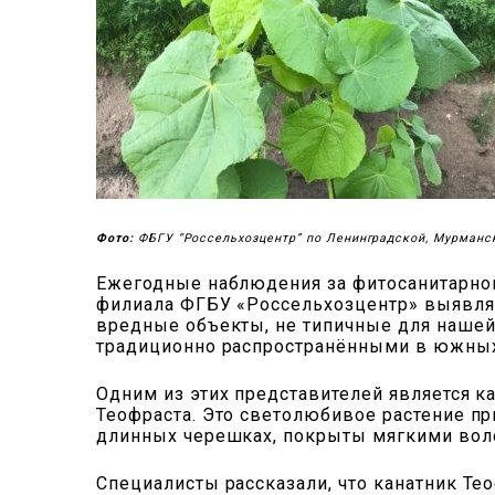
Фото:
ФБГУ “Россельхозцентр” по Ленинградской, Мурманс
Ежегодные наблюдения за фитосанитарной
филиала ФГБУ «Россельхозцентр» выявлять
вредные объекты, не типичные для нашей о
традиционно распространёнными в южных 
Одним из этих представителей является к
Теофраста. Это светолюбивое растение при
длинных черешках, покрыты мягкими вол
Специалисты рассказали, что канатник Тео