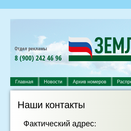
Пер
ос
со
Отдел рекламы
8 (900) 242 46 96
Земля
РОССИЙСКАЯ
и
АГРАРНАЯ
Жизнь
ГАЗЕТА
ЮФО
Главная
Новости
Архив номеров
Распр
Главное меню
Наши контакты
Фактический адрес: