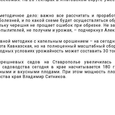
методичное дело: важно все рассчитать и прорабо
болезней, и по какой схеме будет осуществляться о
льку черешня не прощает ошибок при обрезке. Не за
опылителей, не получим и урожая, – подчеркнул Алек
ной методике с капельным орошением – на сегодня
орта Кавказская, но на полноценный масштабный сбо
годных условиях урожайность может составить 30 тон
решневых садов на Ставрополье увеличилась н
 садоводства сегодня в крае насчитывается 180 г
нными и вкусными плодами. При этом мощность пло
мства края Владимир Ситников.