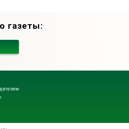
ю газеты:
дателям
ы