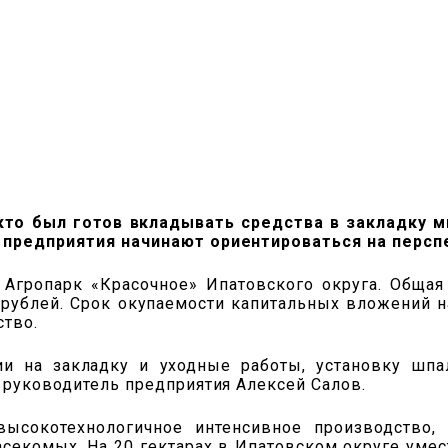
кто был готов вкладывать средства в закладку 
 предприятия начинают ориентироваться на персп
Агропарк «Красочное» Ипатовского округа. Общая
ублей. Срок окупаемости капитальных вложений на
ство.
и на закладку и уходные работы, установку шпа
 руководитель предприятия Алексей Салов.
ысокотехнологичное интенсивное производство,
насекомых. На 20 гектарах в Ипатовском округе уме