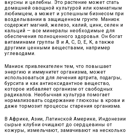
вкусны и целебны. Это растение может стать
домашней овощной культурой или комнатным
любимцем, а может и успешным бизнесом при
возделывании в защищенном грунте. Маниок
содержит магний, железо, калий, цинк, селен и
кальций — все минералы необходимые для
обеспечения полноценного здоровья. Он богат
витаминами группы В и A, C, D, E, K, а также
другими ценными веществами, например
углеводами.
Маниок привлекателен тем, что повышает
энергию и иммунитет организма, может
использоваться для лечения арт­рита, подагры,
бурсита и как антиоксидантное вещество,
которое избавляет организм от свободных
радикалов. Необычная культура помогает
нормализовать содержание глюкозы в крови и
даже тормозит процессы старения организма.
В Африке, Азии, Латинской Америке, Индонезии
сырые клубни очищают до сердцевины от
кожуры, измельчают, замачивают на несколько