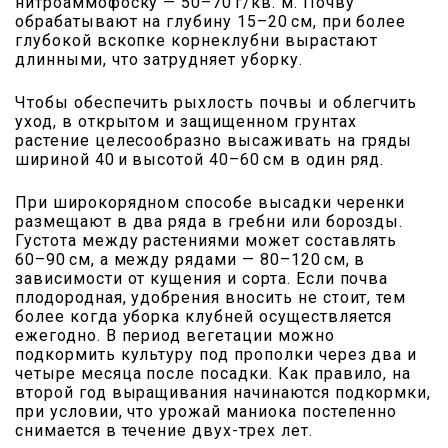
нитроаммофоску — 50–70 г/кв. м. Почву
обрабатывают на глубину 15–20 см, при более
глубокой вскопке корнеклубни вырастают
длинными, что затрудняет уборку.
Чтобы обеспечить рыхлость почвы и облегчить
уход, в открытом и защищенном грунтах
растение целесообразно высаживать на гряды
шириной 40 и высотой 40–60 см в один ряд.
При широкорядном способе высадки черенки
размещают в два ряда в гребни или борозды.
Густота между растениями может составлять
60–90 см, а между рядами — 80–120 см, в
зависимости от кущения и сорта. Если почва
плодородная, удобрения вносить не стоит, тем
более когда уборка клубней осуществляется
ежегодно. В период вегетации можно
подкормить культуру под прополки через два и
четыре месяца после посадки. Как правило, на
второй год выращивания начинаются подкормки,
при условии, что урожай маниока постепенно
снимается в течение двух-трех лет.