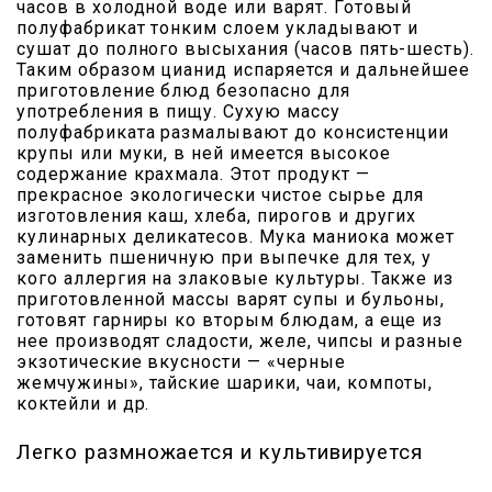
часов в холодной воде или варят. Готовый
полуфабрикат тонким слоем укладывают и
сушат до полного высыхания (часов пять-шесть).
Таким образом цианид испаряется и дальнейшее
приготовление блюд безопасно для
употребления в пищу. Сухую массу
полуфабриката размалывают до консистенции
крупы или муки, в ней имеется высокое
содержание крахмала. Этот продукт —
прекрасное экологически чистое сырье для
изготовления каш, хлеба, пирогов и других
кулинарных деликатесов. Мука маниока может
заменить пшеничную при выпечке для тех, у
кого аллергия на злаковые культуры. Также из
приготовленной массы варят супы и бульоны,
готовят гарниры ко вторым блюдам, а еще из
нее производят сладости, желе, чипсы и разные
экзотические вкусности — «черные
жемчужины», тайские шарики, чаи, компоты,
коктейли и др.
Легко размножается и культивируется