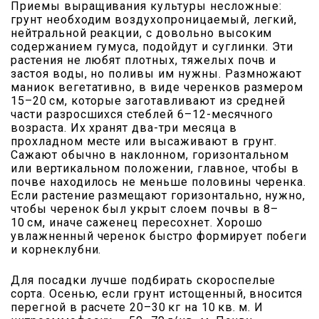
Приемы выращивания культуры несложные:
грунт необходим воздухопроницаемый, легкий,
нейтральной реакции, с довольно высоким
содержанием гумуса, подойдут и суглинки. Эти
растения не любят плотных, тяжелых почв и
застоя воды, но поливы им нужны. Размножают
маниок вегетативно, в виде черенков размером
15–20 см, которые заготавливают из средней
части разросшихся стеблей 6–12-месячного
возраста. Их хранят два-три месяца в
прохладном месте или высаживают в грунт.
Сажают обычно в наклонном, горизонтальном
или вертикальном положении, главное, чтобы в
почве находилось не меньше половины черенка.
Если растение размещают горизонтально, нужно,
чтобы черенок был укрыт слоем почвы в 8–
10 см, иначе саженец пересохнет. Хорошо
увлажненный черенок быстро формирует побеги
и корнеклубни.
Для посадки лучше подбирать скороспелые
сорта. Осенью, если грунт истощенный, вносится
перегной в расчете 20–30 кг на 10 кв. м. И