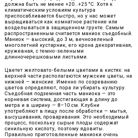
должна быть не менее +20…+25 °С. Хотя к
климатическим условиям культура
приспосабливается быстро, но у нас может
выращиваться как комнатное растение или
возделываться в защищенном грунте. Самым
распространенным считается маниок съедобный.
Маниок — высокий, до 3 м, вечнозеленый
многолетний кустарник, его крона декоративная,
кружевная, с темно-зелеными
длинночерешковыми листьями.
Цветет желтовато-белыми цветами в кистях: на
верхней части располагаются мужские цветы, на
нижней — женские. Именно по созреванию
цветов определяют, пора ли убирать культуру.
Съедобная подземная часть маниока — это
корневая система, достигающая в длину до
метра и в ширину — 8–10 см. Клубни
употребляют в пищу после обработки — мытья,
высушивания, проваривания. Это необходимый
процесс, поскольку сырые плоды содержат
синильную кислоту, поэтому ядовиты.
Правильно приготовленные маниоки очень