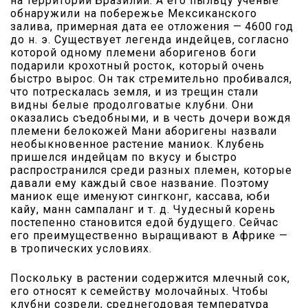
на территории Бразилии. А его пыльцу ученые
обнаружили на побережье Мексиканского
залива, примерная дата ее отложения — 4600 год
до н. э. Существует легенда индейцев, согласно
которой одному племени аборигенов боги
подарили крохотный росток, который очень
быстро вырос. Он так стремительно пробивался,
что потрескалась земля, и из трещин стали
видны белые продолговатые клубни. Они
оказались съедобными, и в честь дочери вождя
племени белокожей Мани аборигены назвали
необыкновенное растение маниок. Клубень
пришелся индейцам по вкусу и быстро
распространился среди разных племен, которые
давали ему каждый свое название. Поэтому
маниок еще именуют сингконг, кассава, юби
кайу, манн сампаланг и т. д. Чудесный корень
постепенно становится едой будущего. Сейчас
его преимущественно выращивают в Африке —
в тропических условиях.
Поскольку в растении содержится млечный сок,
его относят к семейству молочайных. Чтобы
клубни созрели, среднегодовая температура