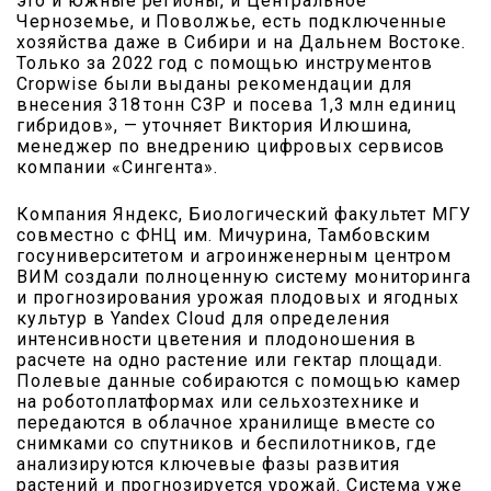
это и южные регионы, и Центральное
Черноземье, и Поволжье, есть подключенные
хозяйства даже в Сибири и на Дальнем Востоке.
Только за 2022 год с помощью инструментов
Cropwise были выданы рекомендации для
внесения 318 тонн СЗР и посева 1,3 млн единиц
гибридов», — уточняет Виктория Илюшина,
менеджер по внедрению цифровых сервисов
компании «Сингента».
Компания Яндекс, Биологический факультет МГУ
совместно с ФНЦ им. Мичурина, Тамбовским
госуниверситетом и агроинженерным центром
ВИМ создали полноценную систему мониторинга
и прогнозирования урожая плодовых и ягодных
культур в Yandex Cloud для определения
интенсивности цветения и плодоношения в
расчете на одно растение или гектар площади.
Полевые данные собираются с помощью камер
на роботоплатформах или сельхозтехнике и
передаются в облачное хранилище вместе со
снимками со спутников и беспилотников, где
анализируются ключевые фазы развития
растений и прогнозируется урожай. Система уже