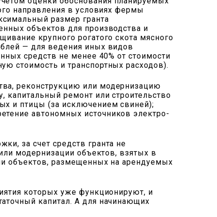
 учетом оценки обоснования планируемых
ного направления в условиях фермы
ксимальный размер гранта
венных объектов для производства и
ащивание крупного рогатого скота мясного
ублей — для ведения иных видов
енных средств не менее 40% от стоимости
ую стоимость и транспортных расходов).
ства, реконструкцию или модернизацию
у, капитальный ремонт или строительство
ых и птицы (за исключением свиней);
ретение автономных источников электро-
ки, за счет средств гранта не
 или модернизации объектов, взятых в
ции объектов, размещенных на арендуемых
риятия которых уже функционируют, и
таточный капитал. А для начинающих