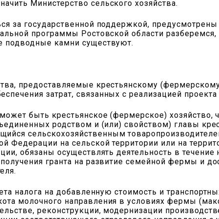
начить Министерство сельского хозяйства.
ться за государственной поддержкой, предусмотрены
нальной программы Ростовской области разберемся,
е подводные камни существуют.
ства, предоставляемые крестьянскому (фермерскому
еспечения затрат, связанных с реализацией проект
 может быть крестьянское (фермерское) хозяйство, ч
бъединенных родством и (или) свойством) главы крес
щийся сельскохозяйственным товаропроизводителе
ой Федерации на сельской территории или на терри
ции, обязаны осуществлять деятельность в течение н
 получения гранта на развитие семейной фермы и до
еля.
чета налога на добавленную стоимость и транспортны
кота молочного направления в условиях фермы (мак
тельстве, реконструкции, модернизации производст