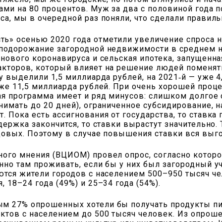
ами на 80 процентов. Муж за два с половиной года п
са, мы в очередной раз поняли, что сделали правил
ь» осенью 2020 года отметили увеличение спроса 
 подорожание загородной недвижимости в среднем н
нового коронавируса и сельская ипотека, запущенная
акторов, который влияет на решение людей поменят
у выделили 1,5 миллиарда рублей, на 2021‑й — уже 
уже 11,5 миллиарда рублей. При очень хорошей про
ая программа имеет и ряд минусов: слишком долгое
нимать до 20 дней), ограниченное субсидирование, 
. Пока есть ассигнования от государства, то ставка
держка закончится, то ставки вырастут значительно.
довых. Поэтому в случае повышения ставки вся выго
ого мнения (ВЦИОМ) провел опрос, согласно котором
нно там проживать, если бы у них был загородный уч
ются жители городов с населением 500–950 тысяч че
 18–24 года (49%) и 25–34 года (54%).
м 27% опрошенных хотели бы получать продукты пит
нктов с населением до 500 тысяч человек. Из опрош