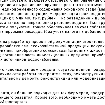
кции соответствующего отраслевого направления с
зведение и выращивание крупного рогатого скота мяс
в единовременного содержания основного стада (ма
тельстве, реконструкции, модернизации производст
ции); 5 млн 400 тыс. рублей — на разведение и выр
ы, а также по направлению растениеводства; 3млн р
этом получатель гранта обеспечивает за счет собств
анируемых расходов (без учета налога на добавленн
 на разработку проектной документации строитель
ереработки сельскохозяйственной продукции; покупк
ования; приобретение сельскохозяйственных животн
; погашение части инвестиционных кредитов; приоб
ых источников водоснабжения.
 с использованием средств государственной поддерж
плачиваются работы по строительству, реконструкции
апитальному ремонту, реконструкции или модерниза
ранта, он больше подходит для тех фермеров, предп
йшего развития. Кроме того, необходимо иметь дос
«Агростартап».