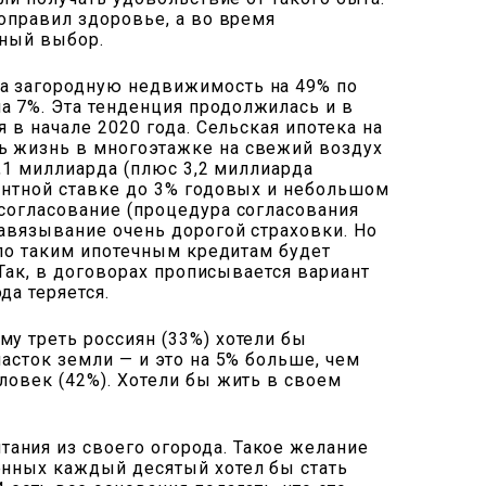
оправил здоровье, а во время
ьный выбор.
на загородную недвижимость на 49% по
а 7%. Эта тенденция продолжилась и в
 в начале 2020 года. Сельская ипотека на
ь жизнь в многоэтажке на свежий воздух
4,1 миллиарда (плюс 3,2 миллиарда
центной ставке до 3% годовых и небольшом
 согласование (процедура согласования
навязывание очень дорогой страховки. Но
 по таким ипотечным кредитам будет
 Так, в договорах прописывается вариант
да теряется.
у треть россиян (33%) хотели бы
асток земли — и это на 5% больше, чем
ловек (42%). Хотели бы жить в своем
ания из своего огорода. Такое желание
енных каждый десятый хотел бы стать