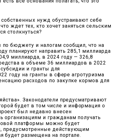
сть все основания полагать, что это
я собственных нужд обустраивают себе
то ждет тех, кто хочет заняться сельским
ся столкнуться?
 по бюджету и налогам сообщил, что на
ду планируют направить 285,1 миллиарда
,9 миллиарда, в 2024 году — 326,8
редства в объеме 36 миллиардов в 2022
 субсидии и гранты для
022 году на гранты в сфере агротуризма
пенсацию расходов по закупке кормов для
зяйства». Законодатели предусматривают
рой будет в том числе и информация о
проект был недавно внесен
ь организациям и гражданам получать
 новой платформы можно будет
ки, предусмотренные действующим
я будет размещена на портале.