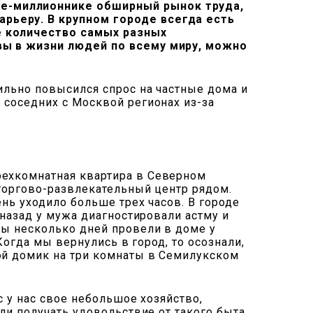
де-миллионнике обширный рынок труда,
рьеру. В крупном городе всегда есть
е количество самых разных
ивы в жизни людей по всему миру, можно
ильно повысился спрос на частные дома и
 соседних с Москвой регионах из-за
рехкомнатная квартира в Северном
 торгово-развлекательный центр рядом.
ень уходило больше трех часов. В городе
 назад у мужа диагностировали астму и
мы несколько дней провели в доме у
Когда мы вернулись в город, то осознали,
ой домик на три комнаты в Семилукском
с у нас свое небольшое хозяйство,
ли получать удовольствие от такого быта.