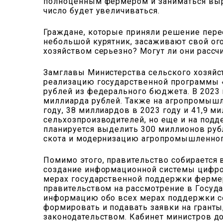
полноценным фермером и заниматься выра
число будет увеличиваться.
Граждане, которые приняли решение перее
небольшой курятник, засаживают свой огор
хозяйством серьезно? Могут ли они рассч
Замглавы Министерства сельского хозяйс
реализацию государственной программы «
рублей из федерального бюджета. В 2023 
миллиарда рублей. Также на агропромышл
году, 38 миллиардов в 2023 году и 41,9 ми
сельхозпроизводителей, но еще и на подде
планируется выделить 300 миллионов рубл
скота и модернизацию агропромышленног
Помимо этого, правительство собирается 
создание информационной системы цифров
мерах государственной поддержки фермер
правительством на рассмотрение в Госуд
информацию обо всех мерах поддержки се
формировать и подавать заявки на грант
законодательством. Кабинет министров до