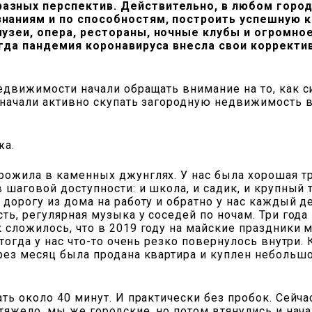
азных перспектив. Действительно, в любом горо
наниям и по способностям, построить успешную ка
музеи, опера, рестораны, ночные клубы и огромно
когда пандемия коронавируса внесла свои коррект
едвижимости начали обращать внимание на то, как с
 начали активно скупать загородную недвижимость в
жа.
рожила в каменных джунглях. У нас была хорошая т
в шаговой доступности: и школа, и садик, и крупный
дорогу из дома на работу и обратно у нас каждый д
ть, регулярная музыка у соседей по ночам. Три года
 сложилось, что в 2019 году на майские праздники 
тогда у нас что-то очень резко повернулось внутри. 
ерез месяц была продана квартира и куплен небольш
ть около 40 минут. И практически без пробок. Сейча
тяжело, мы же городские, но потом втянулись и нача