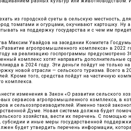
щиванием разных культур или животноводством. И е
хать из городской суеты в сельскую местность, дл
од томатами и огурцами, окучивают картошку. Ну а ч
итывать на поддержку государства и с чем им придет
тва Максим Увайдов на заседании Комитета Госдумы
Развитие агропромышленного комплекса» в 2022 го
году на реализацию госпрограммы предусмотрено 304
енный комплекс хотят направить дополнительные с
ллиарда в 2024 году. Эти деньги пойдут не только на
ржку новой отрасли — сельского туризма. Всего в 2
ей. Кроме того, средства пойдут на частичную ком
о комплекса.
внести изменения в Закон «О развитии сельского хо
ых сервисов агропромышленного комплекса, в кото
ов и сельхозпроизводителей. Именно такой законо
арственной Думе. Новая система должна будет помоч
льского хозяйства, вести их перечень. С помощью
ы, субсидии и иные меры государственной поддерж
лжен будет утвердить перечень информации, котора