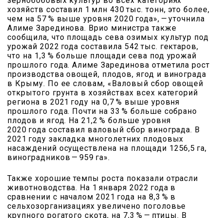
зернобобовых культур во всех категориях
хозяйств составил 1 млн 430 тыс. тонн, это более,
чем на 57 % выше уровня 2020 года», — ​уточнила
Алиме Зарединова. Врио министра также
сообщила, что площадь сева озимых культур под
урожай 2022 года составила 542 тыс. гектаров,
что на 1,3 % больше площади сева под урожай
прошлого года. Алиме Зарединова отметила рост
производства овощей, плодов, ягод и винограда
в Крыму. По ее словам, «Валовый сбор овощей
открытого грунта в хозяйствах всех категорий
региона в 2021 году на 0,7 % выше уровня
прошлого года. Почти на 33 % больше собрано
плодов и ягод. На 21,2 % больше уровня
2020 года составил валовый сбор винограда. В
2021 году закладка многолетних плодовых
насаждений осуществлена на площади 1256,5 га,
виноградников — ​959 га».
Также хорошие темпы роста показали отрасли
животноводства. На 1 января 2022 года в
сравнении с началом 2021 года на 8,3 % в
сельхозорганизациях увеличено поголовье
крупного рогатого скота, на 7,3 % — ​птицы. В