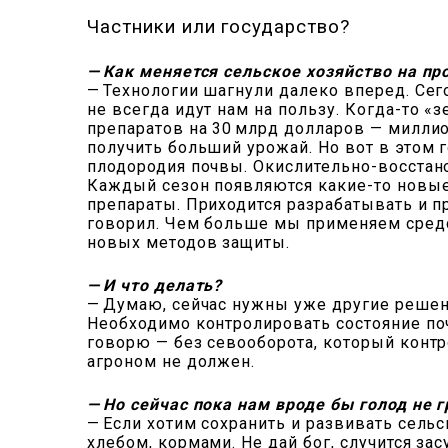
Частники или государство?
— Как меняется сельское хозяйство на п
— Технологии шагнули далеко вперед. Сег
не всегда идут нам на пользу. Когда-то 
препаратов на 30 млрд долларов — миллио
получить больший урожай. Но вот в этом 
плодородия почвы. Окислительно-восстано
Каждый сезон появляются какие-то новые
препараты. Приходится разрабатывать и п
говорил. Чем больше мы применяем средс
новых методов защиты.
— И что делать?
— Думаю, сейчас нужны уже другие решени
Необходимо контролировать состояние по
говорю — без сево­оборота, который конт
агроном не должен.
— Но сейчас пока нам вроде бы голод не
— Если хотим сохранить и развивать сельс
хлебом, кормами. Не дай бог, случится з