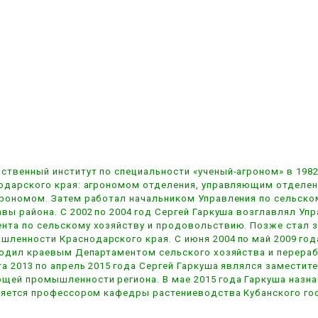
твенный институт по специальности «ученый-агроном» в 1982 
нодарского края: агрономом отделения, управляющим отделе
грономом. Затем работал начальником Управления по сельско
вы района. С 2002 по 2004 год Сергей Гаркуша возглавлял Уп
нта по сельскому хозяйству и продовольствию. Позже стал 
ленности Краснодарского края. С июня 2004 по май 2009 год
оводил краевым Департаментом сельского хозяйства и перер
та 2013 по апрель 2015 года Сергей Гаркуша являлся заместит
щей промышленности региона. В мае 2015 года Гаркуша назна
вляется профессором кафедры растениеводства Кубанского го