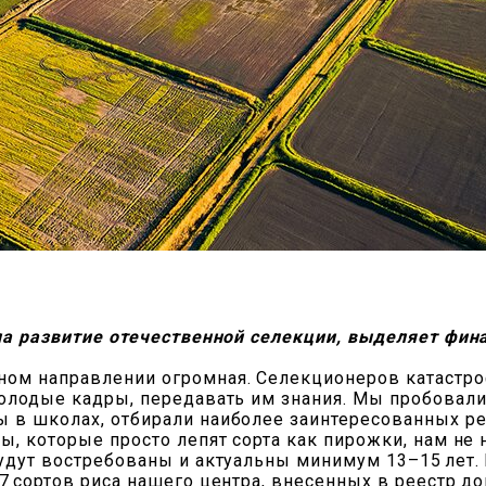
гла развитие отечественной селекции, выделяет фин
ом направлении огромная. Селекционеров катастрофи
 молодые кадры, передавать им знания. Мы пробова
 в школах, отбирали наиболее заинтересованных ре
ры, которые просто лепят сорта как пирожки, нам н
удут востребованы и актуальны минимум 13–15 лет. 
37 сортов риса нашего центра, внесенных в реестр 