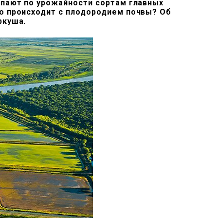
упают по урожайности сортам главных
то происходит с плодородием почвы? Об
ркуша.