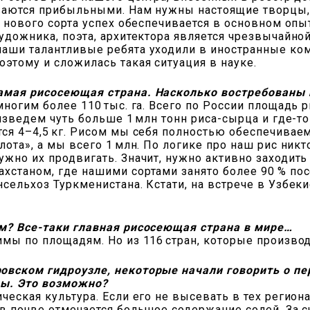
ываются прибыльными. Нам нужны настоящие творцы, 
 нового сорта успех обеспечивается в основном опыто
художника, поэта, архитектора является чрезвычайно
аши талантливые ребята уходили в иностранные ком
оэтому и сложилась такая ситуация в науке.
самая рисосеющая страна. Насколько востребованы 
многим более 110 тыс. га. Всего по России площадь р
оизведем чуть больше 1 млн тонн риса-сырца и где-то
тся 4–4,5 кг. Рисом мы себя полностью обеспечивае
лота», а мы всего 1 млн. По логике про наш рис никт
ужно их продвигать. Значит, нужно активно заходить 
хстаном, где нашими сортами занято более 90 % посе
нсельхоз Туркменистана. Кстати, на встрече в Узбек
ем? Все-таки главная рисосеющая страна в мире…
мы по площадям. Но из 116 стран, которые производ
овском гидроузле, некоторые начали говорить о пе
ры. Это возможно?
еская культура. Если его не высевать в тех регионах 
 в почве отмечается большое содержание солей. За