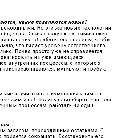
таются, какие появляются новые?
ы рекордными. Но эти же новые технологии
ообщества. Сейчас закупается химических
ения в почву, обрабатывают посевы, чтобы
умаю, что падает уровень естественного
ьно. Почва просто уже не справляется.
 реагировать на уже имеющиеся
се внутренних процессов, о которых я
и приспосабливаются, мутируют и требуют
ом числе учитывают изменения климата.
оцессам и соблюдать севооборот. Еще раз
венным процессам, работать ни один
пасы…
ным запасом, переходящими остатками. С
о придется сокращать. Восстановить его