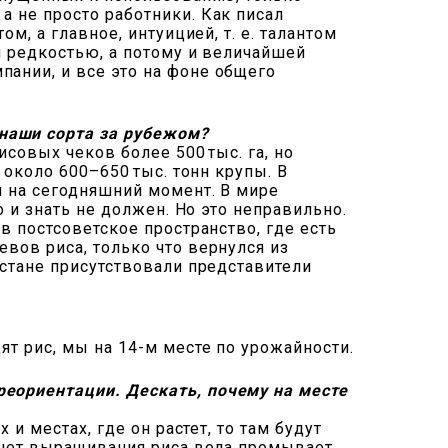
а не просто работники. Как писал
м, а главное, интуицией, т. е. талантом
й редкостью, а потому и величайшей
пании, и все это на фоне общего
наши сорта за рубежом?
исовых чеков более 500 тыс. га, но
 около 600–650 тыс. тонн крупы. В
м на сегодняшний момент. В мире
о и знать не должен. Но это неправильно.
в постсоветское пространство, где есть
вов риса, только что вернулся из
истане присутствовали представители
ят рис, мы на 14-м месте по урожайности.
реориентации. Дескать, почему на месте
и местах, где он растет, то там будут
 счет выращивания риса вода промывает