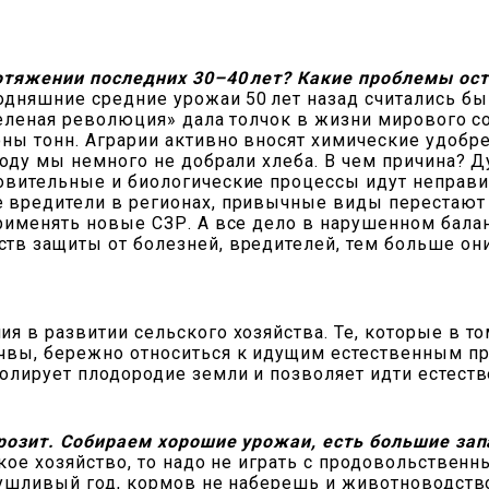
ротяжении последних 30–40 лет? Какие проблемы ос
одняшние средние урожаи 50 лет назад считались б
«зеленая революция» дала толчок в жизни мирового с
ны тонн. Аграрии активно вносят химические удобр
году мы немного не добрали хлеба. В чем причина? Д
вительные и биологические процессы идут неправил
 вредители в регионах, привычные виды перестают
рименять новые СЗР. А все дело в нарушенном балан
тв защиты от болезней, вредителей, тем больше он
я в развитии сельского хозяйства. Те, которые в т
чвы, бережно относиться к идущим естественным пр
ролирует плодородие земли и позволяет идти естест
 грозит. Собираем хорошие урожаи, есть большие за
кое хозяйство, то надо не играть с продовольствен
асушливый год, кормов не наберешь и животноводств