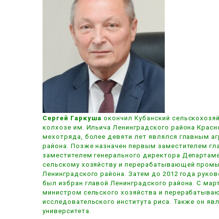
Сергей Гаркуша
окончил Кубанский сельскохозяйс
колхозе им. Ильича Ленинградского района Крас
мехотряда, более девяти лет являлся главным а
района. Позже назначен первым заместителем гла
заместителем генерального директора Департаме
сельскому хозяйству и перерабатывающей промыш
Ленинградского района. Затем до 2012 года рук
был избран главой Ленинградского района. С мар
министром сельского хозяйства и перерабатываю
исследовательского института риса. Также он я
университета.