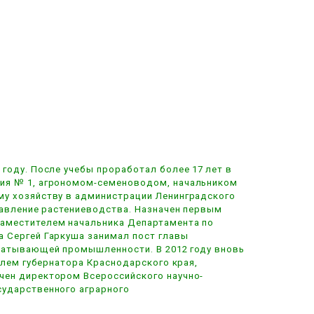
году. После учебы проработал более 17 лет в
ния № 1, агрономом-семеноводом, начальником
му хозяйству в администрации Ленинградского
равление растениеводства. Назначен первым
заместителем начальника Департамента по
а Сергей Гаркуша занимал пост главы
абатывающей промышленности. В 2012 году вновь
елем губернатора Краснодарского края,
чен директором Всероссийского научно-
сударственного аграрного