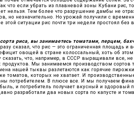
Так что если убрать из плавневой зоны Кубани рис, то
ет нельзя. Тем более что разрушение дамбы не отра
ов, но незначительно. Но урожай получили с времен
е этой ситуации рис почти три недели простоял без 
сорта риса, вы занимаетесь томатами, перцем, бах
сразу сказал, что рис — это ограниченная площадь и 
дефицит овощей в стране колоссальный, хоть об этом
у сказать, что, например, в СССР выращивали все, н
х продуктов. Мы занимаемся производством сортов т
емена нашей тыквы разлетаются как горячие пирожки
отке томатов, которых не хватает. И производствен
ы потребителем. В плюсе все. И мы получаем финан
ибыль, и потребитель получает вкусный и здоровый 
авно разработали два новых сорта по капусте и тома