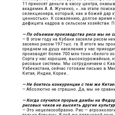
11 приносят деньги в кассу центра, оказ
академик А. А. Жученко, «…на этапе поиска
селекционера, который, как и божий дар 
ценностью». К сожалению, долгое время н
дефицита кадров в сельском хозяйстве. П
— По объемам производства риса мы не 
— В этом году на Кубани засеяли рисом не
засеяно рисом 197 тыс. га. В итоге мы пр
среднем на душу населения у нас приходи
производят более 700 млн тонн «белого зо
Сорта у нас хорошие, высоко­урожайные, н
рисовые системы. Мы сотрудничаем с Каза
Узбекистана, сейчас готовим письмо в Ми
Китая, Индии, Кореи…
— Не боитесь конкуренции с тем же Кита
— Абсолютно не страшно. Да, мы не сравни
— Когда случился прорыв дамбы на Федор
рисовых чеков не высеять другие культу
— Это нецелесообразно. Рис — агроэкологич
только бурьяны. В той же плавневой зоне