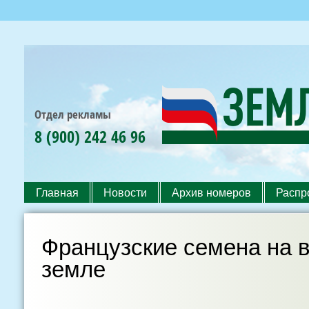
Пер
ос
со
Отдел рекламы
8 (900) 242 46 96
Земля
РОССИЙСКАЯ
и
АГРАРНАЯ
Жизнь
ГАЗЕТА
ЮФО
Главная
Новости
Архив номеров
Распр
Главное меню
Французские семена на 
земле