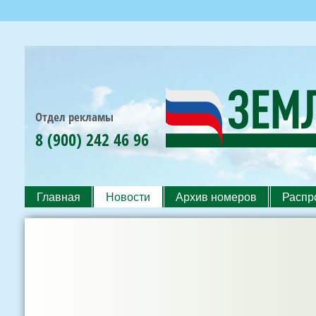
Пер
ос
со
Отдел рекламы
8 (900) 242 46 96
Земля
РОССИЙСКАЯ
и
АГРАРНАЯ
Жизнь
ГАЗЕТА
ЮФО
Главная
Новости
Архив номеров
Распр
Главное меню