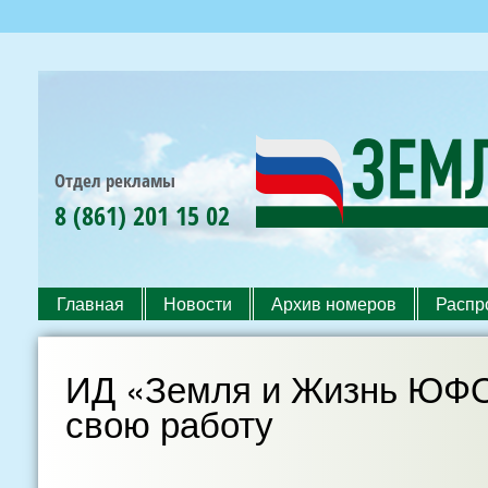
Пер
ос
со
Отдел рекламы
8 (861) 201 15 02
Земля
РОССИЙСКАЯ
и
АГРАРНАЯ
Жизнь
ГАЗЕТА
ЮФО
Главная
Новости
Архив номеров
Распр
Главное меню
ИД «Земля и Жизнь ЮФО
свою работу